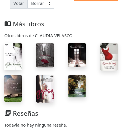
Votar
Más libros
import_contacts
Otros libros de CLAUDIA VELASCO
Reseñas
library_books
Todavia no hay ninguna reseña.