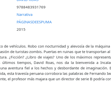
9788483931769
Narrativa
PÁGINASDEESPUMA
2015
fico de vehículos. Robo con nocturnidad y alevosía de la máquina
asión de turistas-zombis. Puertas en ruinas que te transportan al
tura. ¿Ficción? ¿Libro de viajes? Uno de los máximos representan
os últimos tiempos, David Roas, nos da la bienvenida a Incala
na aventura fiel a los hechos y desbordante de imaginación. E
tida, esta travesía peruana corrobora las palabras de Fernando Iw
ante, el profesor más majara que un director de serie B podría con