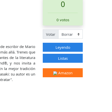
0
0 votos
Votar
 de escribir de Mario
Leyendo
 más allá. Trenes que
tes de la literatura
Listas
nd®, y nos invita a
n la mejor tradición
Amazon
asaki: su autor es un
tratar”.