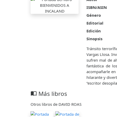
ISBN/ASIN
Género
Editorial
Edición
Sinopsis
Tránsito terrorí
Vargas Llosa. Inv
sufren mal de al
fantástica de l
acompañarle en u
hilarante y diver
“escritor desopil
Más libros
import_contacts
Otros libros de DAVID ROAS