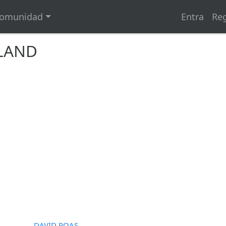
omunidad
Entra
Reg
ALAND
DAVID ROAS