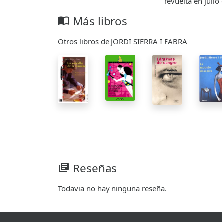
revuelta en julio
Más libros
import_contacts
Otros libros de JORDI SIERRA I FABRA
Reseñas
library_books
Todavia no hay ninguna reseña.