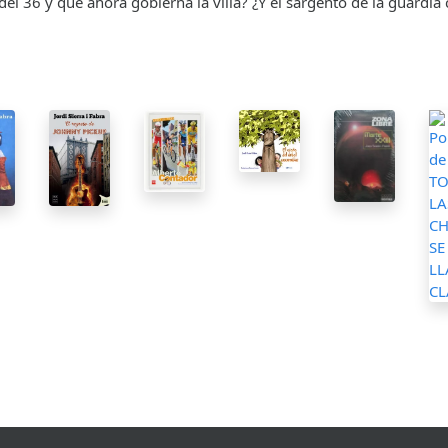
 del 36 y que ahora gobierna la villa? ¿Y el sargento de la guardia c