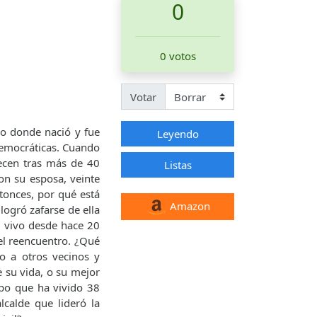
0
0 votos
Votar
lo donde nació y fue
Leyendo
democráticas. Cuando
recen tras más de 40
Listas
on su esposa, veinte
tonces, por qué está
Amazon
 logró zafarse de ella
á vivo desde hace 20
el reencuentro. ¿Qué
o a otros vecinos y
 su vida, o su mejor
po que ha vivido 38
calde que lideró la