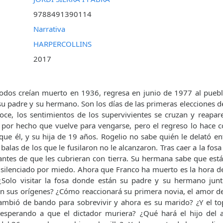
9788491390114
Narrativa
HARPERCOLLINS
2017
todos creían muerto en 1936, regresa en junio de 1977 al pueb
 su padre y su hermano. Son los días de las primeras elecciones 
noce, los sentimientos de los supervivientes se cruzan y reapa
por hecho que vuelve para vengarse, pero el regreso lo hace c
ue él, y su hija de 19 años. Rogelio no sabe quién le delató en
 balas de los que le fusilaron no le alcanzaron. Tras caer a la fosa
antes de que les cubrieran con tierra. Su hermana sabe que est
 silenciado por miedo. Ahora que Franco ha muerto es la hora d
¿Solo visitar la fosa donde están su padre y su hermano junt
n sus orígenes? ¿Cómo reaccionará su primera novia, el amor de
ambió de bando para sobrevivir y ahora es su marido? ¿Y el to
esperando a que el dictador muriera? ¿Qué hará el hijo del al