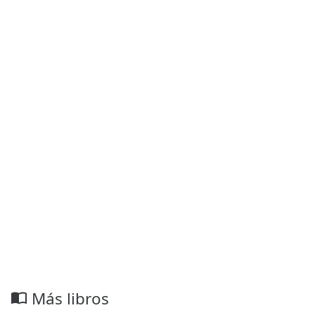
Más libros
import_contacts