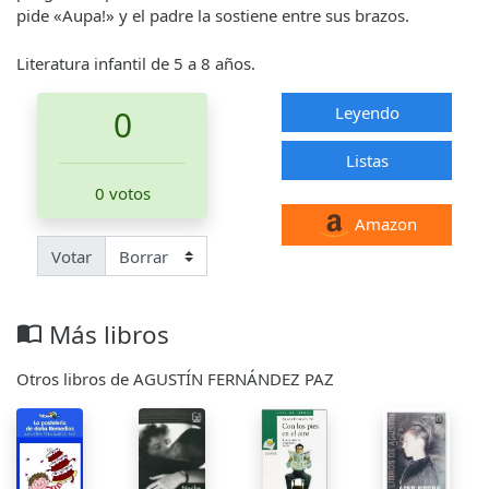
pide «Aupa!» y el padre la sostiene entre sus brazos.
Literatura infantil de 5 a 8 años.
Leyendo
0
Listas
0 votos
Amazon
Votar
Más libros
import_contacts
Otros libros de AGUSTÍN FERNÁNDEZ PAZ