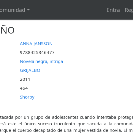
omunidad
Entra
Reg
EÑO
ANNA JANSSON
9788425346477
Novela negra, intriga
GRIJALBO
2011
464
Shorby
tacada por un grupo de adolescentes cuando intentaba protege
erá este el único suceso truculento que sacuda a la comunid
rque el cuerpo decapitado de una mujer vestida de novia. El mi