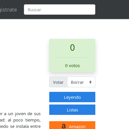
istrate
0
0 votos
Votar
Leyendo
Listas
r a un joven de sus
ad: al poco tiempo,
edo se instala entre
Amazon