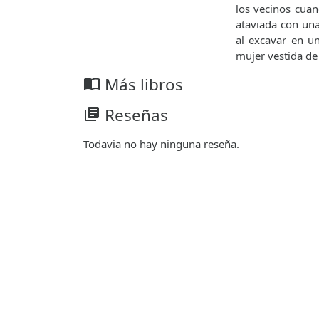
los vecinos cuan
ataviada con un
al excavar en un
mujer vestida de
Más libros
import_contacts
Reseñas
library_books
Todavia no hay ninguna reseña.