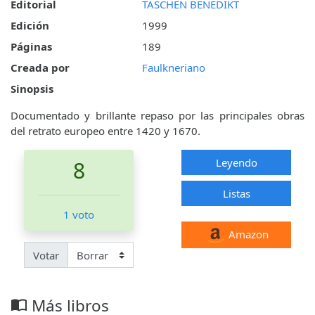
Editorial
TASCHEN BENEDIKT
Edición
1999
Páginas
189
Creada por
Faulkneriano
Sinopsis
Documentado y brillante repaso por las principales obras
del retrato europeo entre 1420 y 1670.
Leyendo
8
Listas
1 voto
Amazon
Votar
Más libros
import_contacts