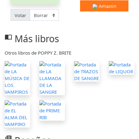
Amazon
Votar
Más libros
import_contacts
Otros libros de POPPY Z. BRITE
library_books