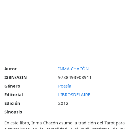
Autor
INMA CHACÓN
ISBN/ASIN
9788493908911
Género
Poesía
Editorial
LIBROSDELAIRE
Edición
2012
Sinopsis
En este libro, Inma Chacón asume la tradición del Tarot para