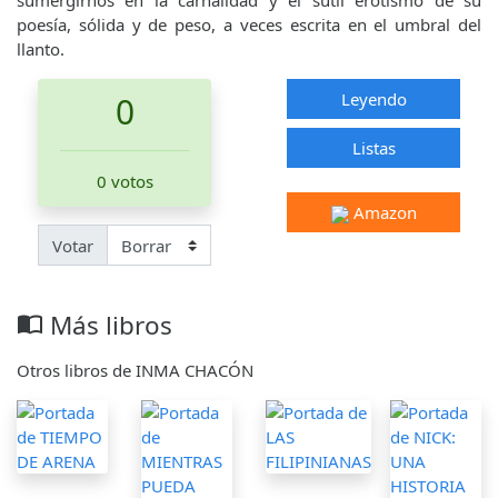
sumergirnos en la carnalidad y el sutil erotismo de su
poesía, sólida y de peso, a veces escrita en el umbral del
llanto.
Leyendo
0
Listas
0 votos
Amazon
Votar
Más libros
import_contacts
Otros libros de INMA CHACÓN