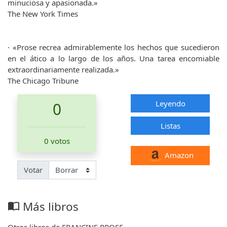
minuciosa y apasionada.»
The New York Times
· «Prose recrea admirablemente los hechos que sucedieron
en el ático a lo largo de los años. Una tarea encomiable
extraordinariamente realizada.»
The Chicago Tribune
Leyendo
0
Listas
0 votos
Amazon
Votar
Más libros
import_contacts
Otros libros de FRANCINE PROSE