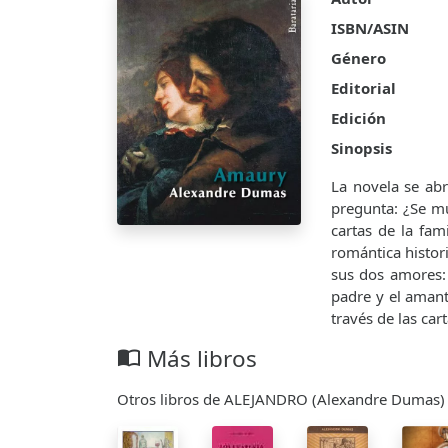
ISBN/ASIN
Género
Editorial
Edición
Sinopsis
La novela se abr
pregunta: ¿Se mu
cartas de la fam
romántica histor
sus dos amores: 
padre y el amante
través de las ca
Más libros
import_contacts
Otros libros de ALEJANDRO (Alexandre Dumas