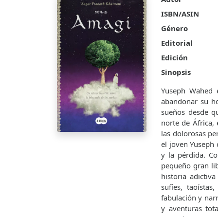
ISBN/ASIN
Género
Editorial
Edición
Sinopsis
Yuseph Wahed e
abandonar su hog
sueños desde qu
norte de África, 
las dolorosas pe
el joven Yuseph 
y la pérdida. C
pequeño gran lib
historia adictiv
sufíes, taoístas
fabulación y nar
y aventuras tot