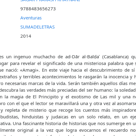
9788483656273
Aventuras
SUMADELETRAS
2014
s un ingenuo muchacho de ad-Dār al-Baīḍaʾ (Casablanca) qu
ar para revelar el significado de una misteriosa palabra que 
e nació: «Amagi». En este viaje hacia el descubrimiento de sí
extraños y terribles acontecimientos le rasgarán la inocencia y h
ro necesarias marcas de la vida. Serán también aquellos días m
descubra las verdades más preciadas del ser humano: la soledad,
on la magia de El Principito y el exotismo de Las mil y una 
ro con el que el lector se maravillará una y otra vez al asomars
a y repleta de misterio que recoge los cuentos más inspiradore
, budistas, hinduistas y judaicas en un solo relato, en un ej
rativa. Una fascinante historia de historias que nos sumerge en 
almente original a la vez que logra evocarnos el recuerdo nos