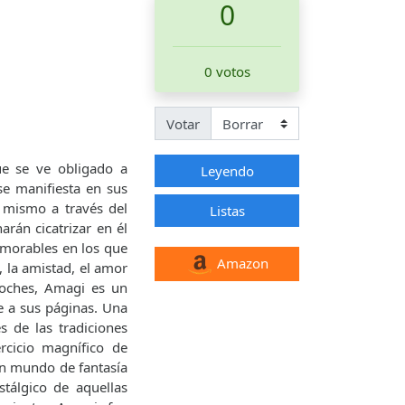
0
0 votos
Votar
e se ve obligado a
Leyendo
se manifiesta en sus
 mismo a través del
Listas
arán cicatrizar en él
emorables en los que
Amazon
 la amistad, el amor
noches, Amagi es un
e a sus páginas. Una
s de las tradiciones
ercicio magnífico de
un mundo de fantasía
tálgico de aquellas