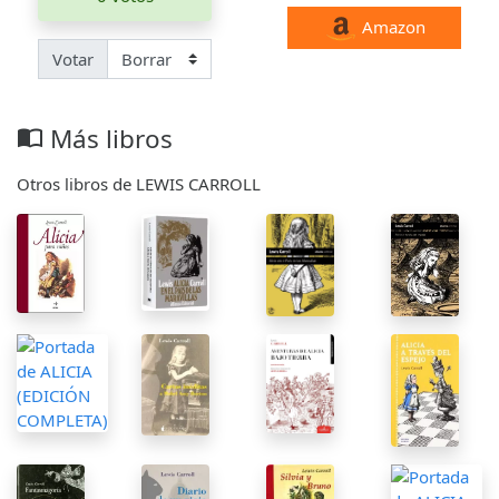
Amazon
Votar
Más libros
import_contacts
Otros libros de LEWIS CARROLL