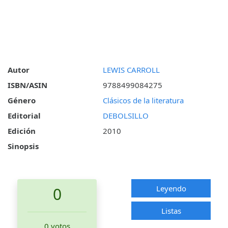
Autor
LEWIS CARROLL
ISBN/ASIN
9788499084275
Género
Clásicos de la literatura
Editorial
DEBOLSILLO
Edición
2010
Sinopsis
Leyendo
0
Listas
0 votos