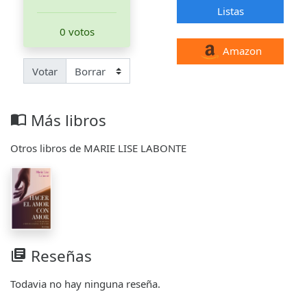
Listas
0 votos
Amazon
Votar
Más libros
import_contacts
Otros libros de MARIE LISE LABONTE
Reseñas
library_books
Todavia no hay ninguna reseña.