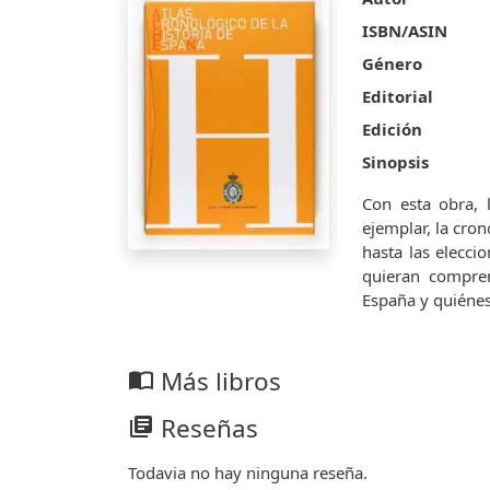
ISBN/ASIN
Género
Editorial
Edición
Sinopsis
Con esta obra, 
ejemplar, la cro
hasta las elecci
quieran compren
España y quiénes
Más libros
import_contacts
Reseñas
library_books
Todavia no hay ninguna reseña.