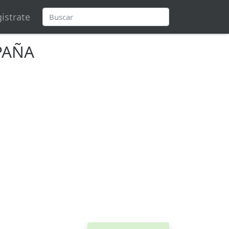
istrate
PAÑA