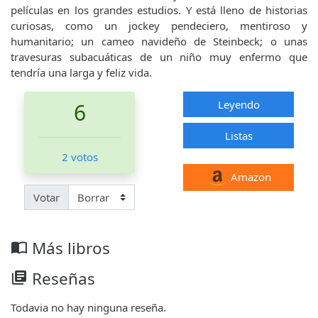
películas en los grandes estudios. Y está lleno de historias
curiosas, como un jockey pendeciero, mentiroso y
humanitario; un cameo navideño de Steinbeck; o unas
travesuras subacuáticas de un niño muy enfermo que
tendría una larga y feliz vida.
Leyendo
6
Listas
2 votos
Amazon
Votar
Más libros
import_contacts
Reseñas
library_books
Todavia no hay ninguna reseña.