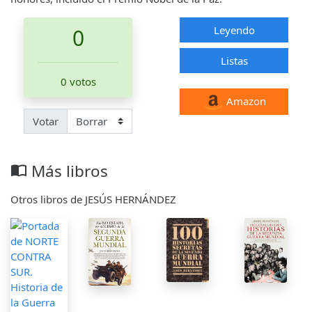
Leyendo
0
Listas
0 votos
Amazon
Votar
Más libros
import_contacts
Otros libros de JESÚS HERNÁNDEZ