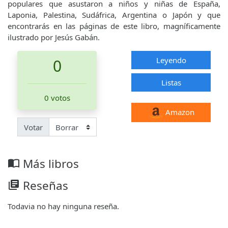
populares que asustaron a niños y niñas de España,
Laponia, Palestina, Sudáfrica, Argentina o Japón y que
encontrarás en las páginas de este libro, magníficamente
ilustrado por Jesús Gabán.
Leyendo
0
Listas
0 votos
Amazon
Votar
Más libros
import_contacts
Reseñas
library_books
Todavia no hay ninguna reseña.