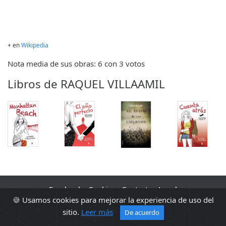
+ en
Wikipedia
Nota media de sus obras: 6 con 3 votos
Libros de RAQUEL VILLAAMIL
Facebook
·
Cookies
·
Contacto
·
Legal
🍪 Usamos cookies para mejorar la experiencia de uso del
2010 - 2026 Sopa de libros s2 0.0140
sitio.
Leer más
De acuerdo