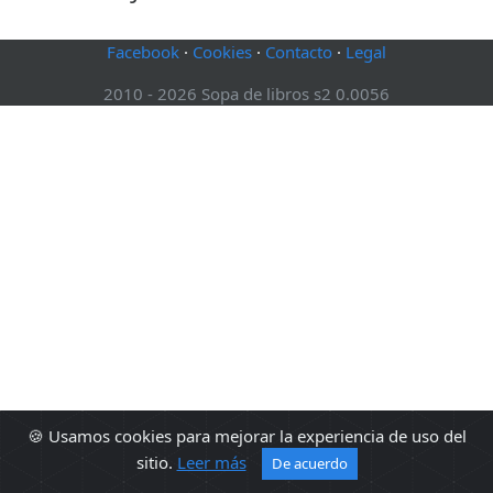
Facebook
·
Cookies
·
Contacto
·
Legal
2010 - 2026 Sopa de libros s2 0.0056
🍪 Usamos cookies para mejorar la experiencia de uso del
sitio.
Leer más
De acuerdo