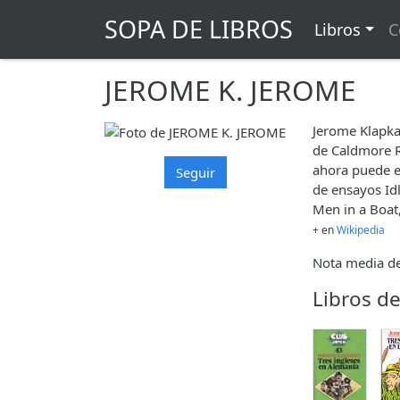
SOPA DE LIBROS
Libros
C
JEROME K. JEROME
Jerome Klapka
de Caldmore Ro
ahora puede e
Seguir
de ensayos Id
Men in a Boat,
+ en
Wikipedia
Nota media de
Libros d