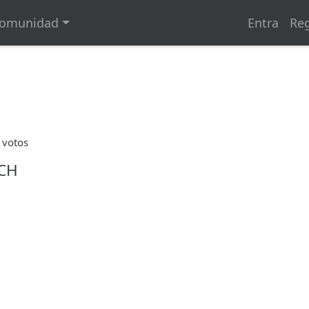
omunidad
Entra
Reg
 votos
SCH