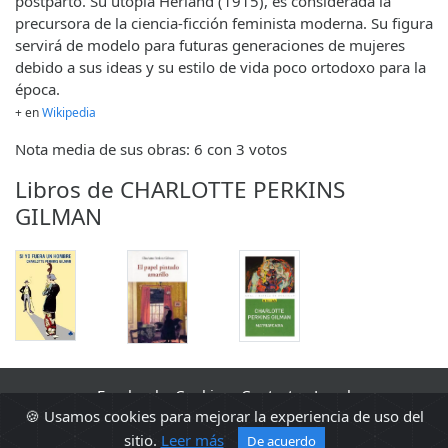
postparto. Su utopía Herland (1915), es considerada la
precursora de la ciencia-ficción feminista moderna. Su figura
servirá de modelo para futuras generaciones de mujeres
debido a sus ideas y su estilo de vida poco ortodoxo para la
época.
+ en
Wikipedia
Nota media de sus obras: 6 con 3 votos
Libros de CHARLOTTE PERKINS
GILMAN
Facebook
·
Cookies
·
Contacto
·
Legal
🍪 Usamos cookies para mejorar la experiencia de uso del
2010 - 2026 Sopa de libros s2 0.0117
sitio.
Leer más
De acuerdo