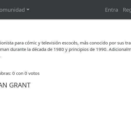
omunidad
Entra
Reg
ionista para cómic y televisión escocés, más conocido por sus tr
atman durante la década de 1980 y principios de 1990. Adicionalm
.
bras: 0 con 0 votos
LAN GRANT