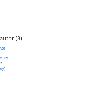
utor (3)
AS!
Mary
es
dy)
R