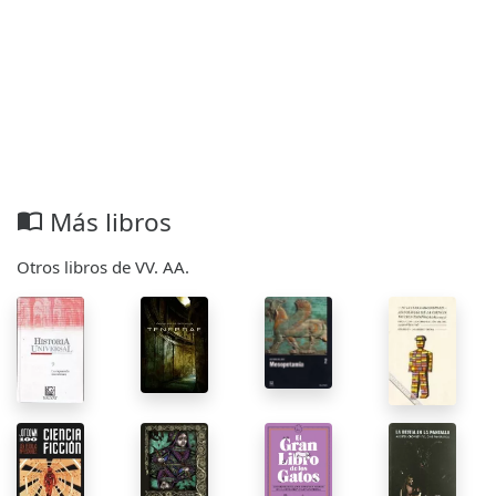
Más libros
import_contacts
Otros libros de VV. AA.