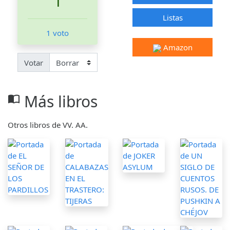
1
Listas
1 voto
Amazon
Votar
Más libros
import_contacts
Otros libros de VV. AA.