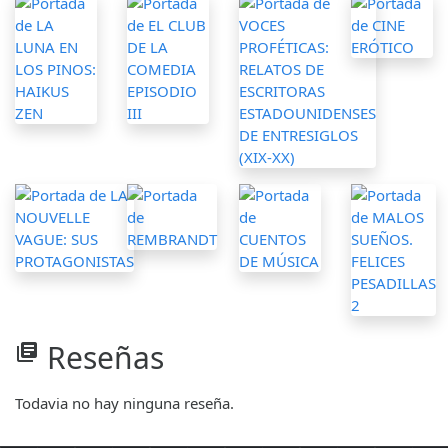
Reseñas
library_books
Todavia no hay ninguna reseña.