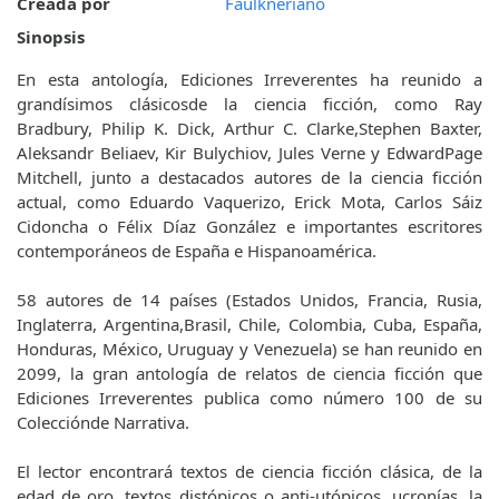
Creada por
Faulkneriano
Sinopsis
En esta antología, Ediciones Irreverentes ha reunido a
grandísimos clásicosde la ciencia ficción, como Ray
Bradbury, Philip K. Dick, Arthur C. Clarke,Stephen Baxter,
Aleksandr Beliaev, Kir Bulychiov, Jules Verne y EdwardPage
Mitchell, junto a destacados autores de la ciencia ficción
actual, como Eduardo Vaquerizo, Erick Mota, Carlos Sáiz
Cidoncha o Félix Díaz González e importantes escritores
contemporáneos de España e Hispanoamérica.
58 autores de 14 países (Estados Unidos, Francia, Rusia,
Inglaterra, Argentina,Brasil, Chile, Colombia, Cuba, España,
Honduras, México, Uruguay y Venezuela) se han reunido en
2099, la gran antología de relatos de ciencia ficción que
Ediciones Irreverentes publica como número 100 de su
Colecciónde Narrativa.
El lector encontrará textos de ciencia ficción clásica, de la
edad de oro, textos distópicos o anti-utópicos, ucronías, la